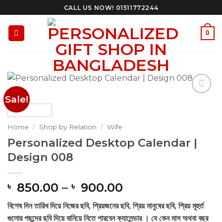
Skip
CALL US NOW! 01511772244
to
content
0
Sale!
Add to
Wishlist
Home
/
Shop by Relation
/
Wife
Personalized Desktop Calendar |
Design 008
Price
850.00
–
900.00
৳
৳
range:
বিশেষ দিন তারিখ দিয়ে নিজের ছবি, প্রিয়জনের ছবি, প্রিয় মানুষের ছবি, প্রিয় মূহুর্ত
৳ 850.00
গুলোর পছন্দের ছবি দিয়ে বানিয়ে নিতে পারবেন ক্যালেন্ডার । যে কেন মাস অথবা বছর