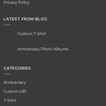
Privacy Policy
LATEST FROM BLOG
Custom T-Shirt
No
Comments
on
Custom
Anniversary Photo Albums
T-
Shirt
No
Comments
on
Anniversary
Photo
CATEGORIES
Albums
Anniversary
Custom Gift
T-Shirt