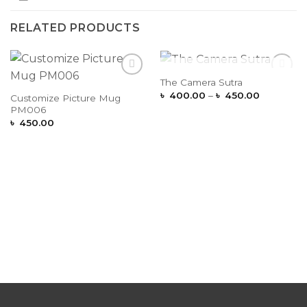
RELATED PRODUCTS
OUT OF STOCK
The Camera Sutra
Add to
Add to
Price
Wishlist
Wishlist
৳
400.00
–
৳
450.00
Customize Picture Mug
range:
PM006
৳ 400.00
through
৳
450.00
৳ 450.00