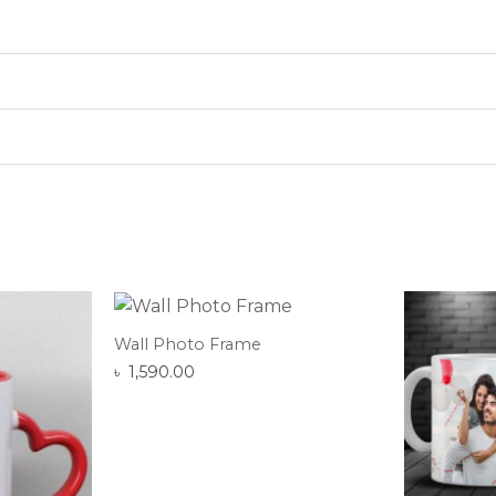
Wall Photo Frame
৳
1,590.00
 to Wishlist
Add to Wishlist