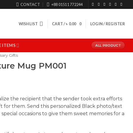
CONTACT
+88 01511 772244
WISHLIST
CART /
৳
0.00
0
LOGIN / REGISTER
 ITEMS
ALL PRODUCT
sary Gifts
ture Mug PM001
alize the recipient that the sender took extra efforts
ft for them. Send this personalized Black photo/text
special occasions to give them sweet memories for a