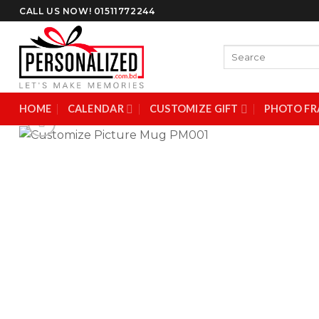
Skip
CALL US NOW! 01511772244
to
content
Search
for:
HOME
CALENDAR
CUSTOMIZE GIFT
PHOTO FR