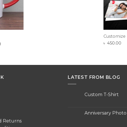
Customize
৳
450.00
g
NK
LATEST FROM BLOG
Custom T-Shirt
No
Comments
on
Custom
Anniversary Phot
T-
Shirt
No
d Returns
Comments
on