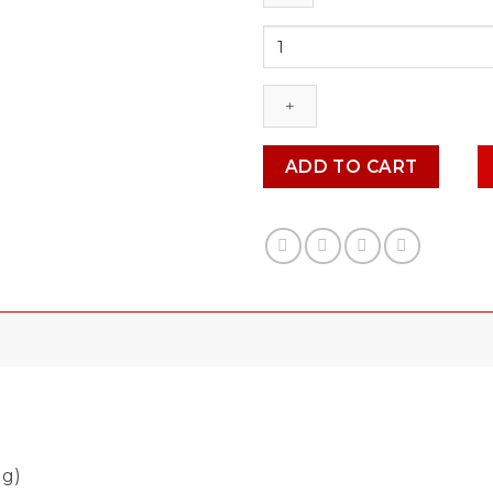
Customize
Picture
Mug
PM001
quantity
ADD TO CART
ug)