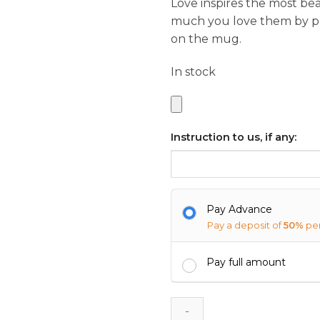
Love inspires the most be
much you love them by per
on the mug.
In stock
Instruction to us, if any:
Pay Advance
Pay a deposit of
50%
pe
Pay full amount