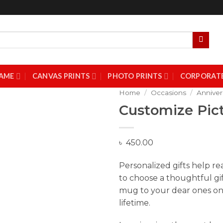
AME
CANVAS PRINTS
PHOTO PRINTS
CORPORATE
Home
/
Occasions
/
Anniver
Customize Pic
৳
450.00
Personalized gifts help re
to choose a thoughtful gi
mug to your dear ones on 
Add to Wishlist
lifetime.