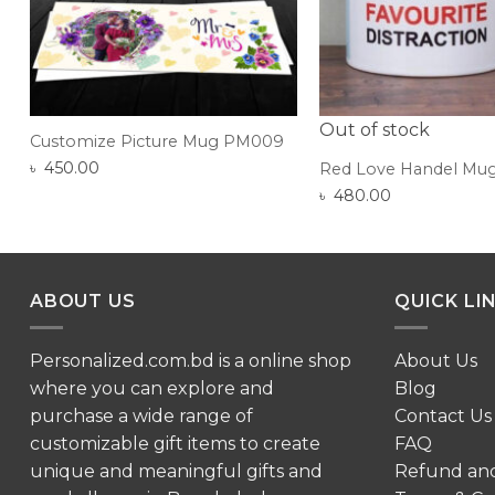
Out of stock
Customize Picture Mug PM009
৳
450.00
Red Love Handel Mu
৳
480.00
ABOUT US
QUICK LI
Personalized.com.bd is a online shop
About Us
where you can explore and
Blog
purchase a wide range of
Contact Us
customizable gift items to create
FAQ
unique and meaningful gifts and
Refund an