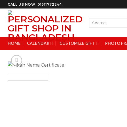
Skip
CALL US NOW! 01511772244
to
content
Search
for:
HOME
CALENDAR
CUSTOMIZE GIFT
PHOTO FR