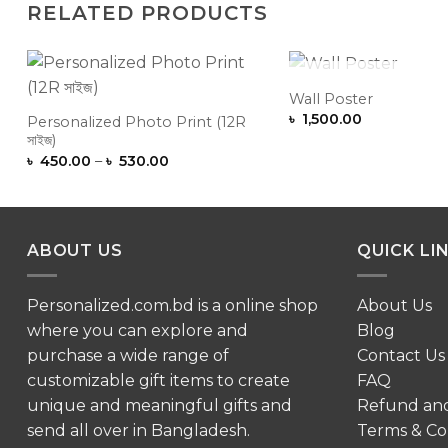
RELATED PRODUCTS
OUT OF ST
Wall Poster
Add to
৳
1,500.00
Wishlist
Personalized Photo Print (12R
সাইজ)
Price
৳
450.00
–
৳
530.00
range:
৳ 450.00
through
৳ 530.00
ABOUT US
QUICK LI
Personalized.com.bd is a online shop
About Us
where you can explore and
Blog
purchase a wide range of
Contact Us
customizable gift items to create
FAQ
unique and meaningful gifts and
Refund an
send all over in Bangladesh.
Terms & Co