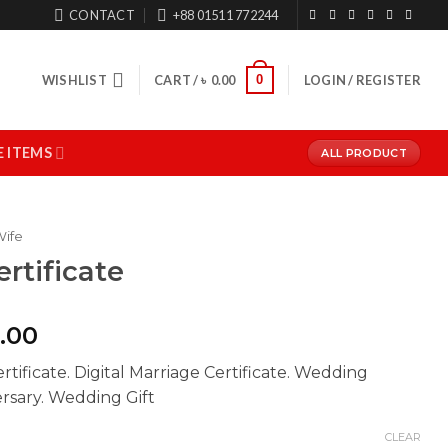
CONTACT
+88 01511 772244
0
WISHLIST
CART /
৳
0.00
LOGIN / REGISTER
 ITEMS
ALL PRODUCT
Wife
rtificate
Price
.00
range:
rtificate. Digital Marriage Certificate. Wedding
৳ 990.00
rsary. Wedding Gift
through
৳ 1,500.00
CLEAR