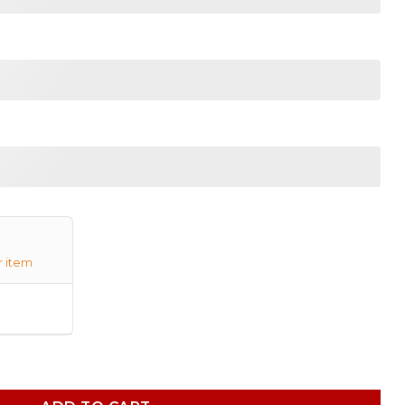
r item
tity