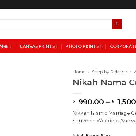
AME
CANVAS PRINTS
PHOTO PRINTS
CORPORATE
Home
/
Shop by Relation
/
Nikah Nama Ce
Add to
Wishlist
990.00
–
1,500
৳
৳
Nikkah Islamic Marriage Ce
Souvenir. Wedding Annive
Nikah Frame Size