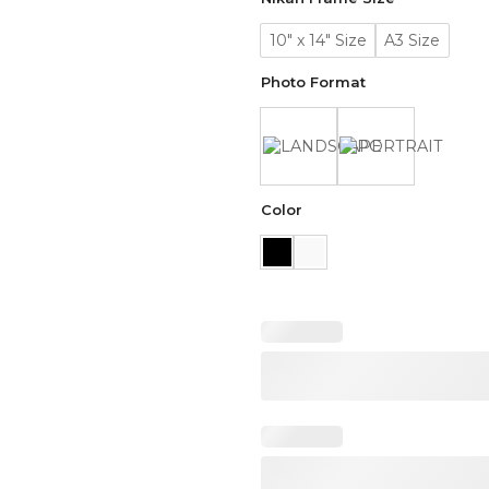
10" x 14" Size
A3 Size
Photo Format
Color