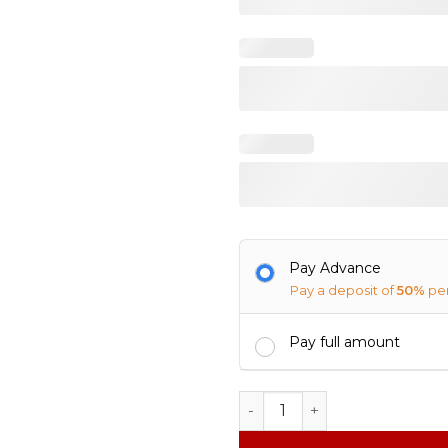
Pay Advance
Pay a deposit of
50%
pe
Pay full amount
Nikah Nama Certificate quan