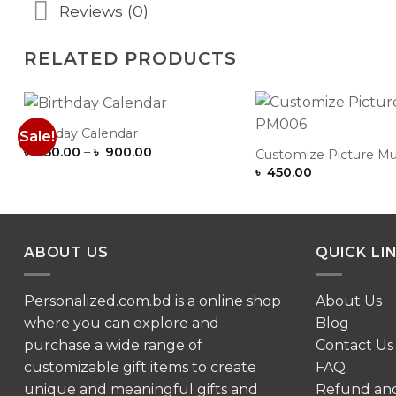
Reviews (0)
RELATED PRODUCTS
Birthday Calendar
Sale!
Add to
Price
৳
850.00
–
৳
900.00
Wishlist
Customize Picture 
range:
৳
450.00
৳ 850.00
through
৳ 900.00
ABOUT US
QUICK LI
Personalized.com.bd is a online shop
About Us
where you can explore and
Blog
purchase a wide range of
Contact Us
customizable gift items to create
FAQ
unique and meaningful gifts and
Refund an