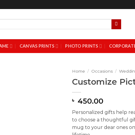
AME
CANVAS PRINTS
PHOTO PRINTS
CORPORATE
Home
/
Occasions
/
Wedding
Customize Pi
Add to
Wishlist
450.00
৳
Personalized gifts help re
to choose a thoughtful gi
mug to your dear ones on 
lifetime.