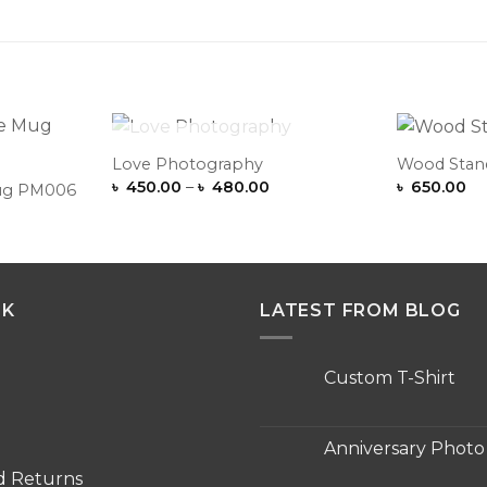
OUT OF STOCK
Love Photography
Wood Stan
Add to
Add to
Price
৳
450.00
–
৳
480.00
৳
650.00
Wishlist
Wishlist
Mug PM006
range:
৳ 450.00
through
৳ 480.00
NK
LATEST FROM BLOG
Custom T-Shirt
No
Comments
on
Custom
Anniversary Phot
T-
Shirt
No
d Returns
Comments