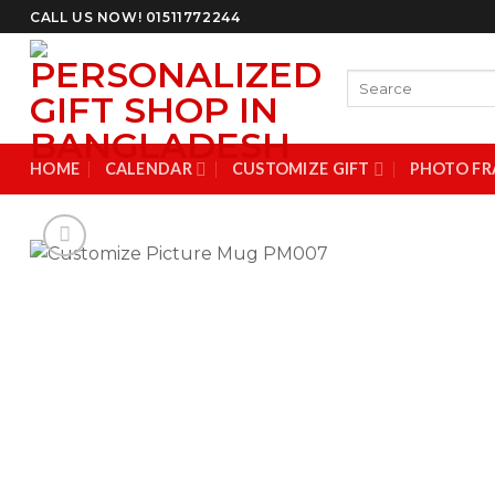
Skip
CALL US NOW! 01511772244
to
content
Search
for:
HOME
CALENDAR
CUSTOMIZE GIFT
PHOTO FR