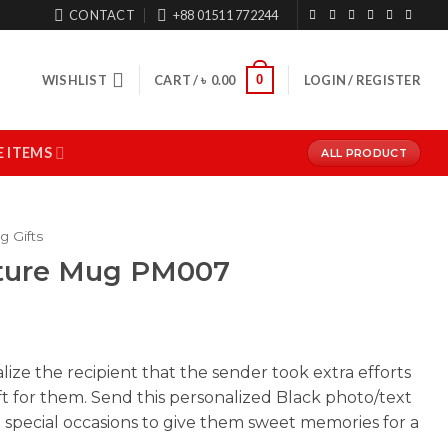
CONTACT
+88 01511 772244
0
WISHLIST
CART /
৳
0.00
LOGIN / REGISTER
 ITEMS
ALL PRODUCT
 Gifts
cture Mug PM007
alize the recipient that the sender took extra efforts
ft for them. Send this personalized Black photo/text
special occasions to give them sweet memories for a