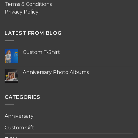
Terms & Conditions
Privacy Policy
LATEST FROM BLOG
Custom T-Shirt
No
Comments
on
Custom
Anniversary Photo Albums
T-
Shirt
No
Comments
on
Anniversary
Photo
CATEGORIES
Albums
Anniversary
Custom Gift