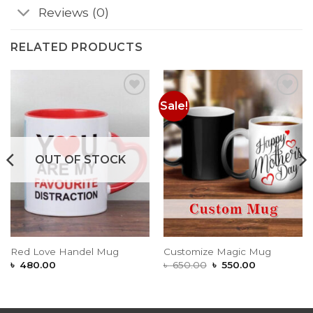
Reviews (0)
RELATED PRODUCTS
Sale!
Add to
Add to
Wishlist
Wishlist
OUT OF STOCK
Red Love Handel Mug
Customize Magic Mug
Original
Current
৳
480.00
৳
650.00
৳
550.00
price
price
was:
is:
৳ 650.00.
৳ 550.00.