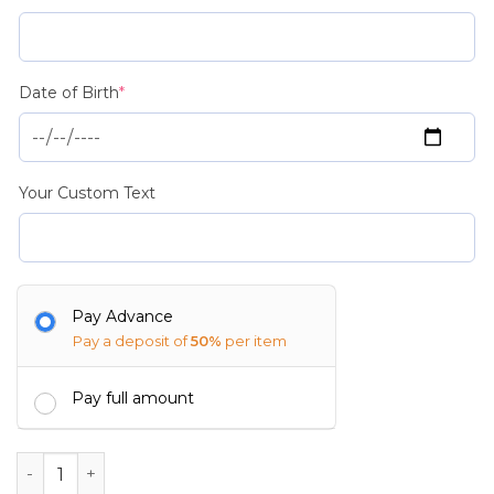
(required)
Date of Birth
*
Your Custom Text
Pay Advance
Pay a deposit of
50%
per item
Pay full amount
Baby Birth Frame - Code 009 quantity