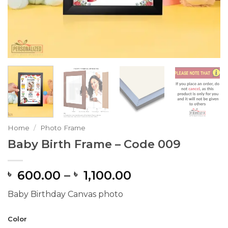
Home
/
Photo Frame
Baby Birth Frame – Code 009
Price
600.00
–
1,100.00
৳
৳
range:
Baby Birthday Canvas photo
৳ 600.00
through
Color
৳ 1,100.00