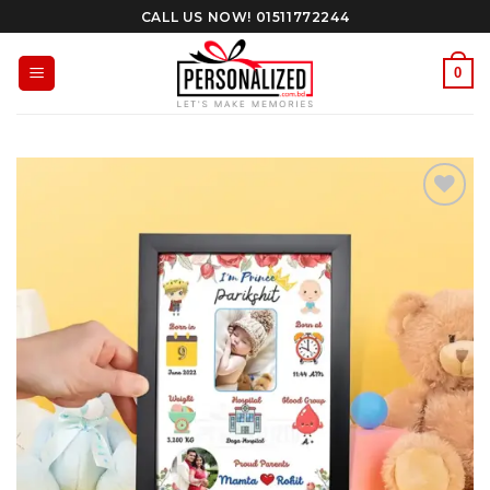
Skip
CALL US NOW! 01511772244
to
content
0
Add to
Wishlist