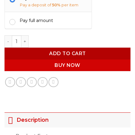
Pay a deposit of
50%
per item
Pay full amount
Customize Picture Mug PM006 quantity
ADD TO CART
BUY NOW
Description