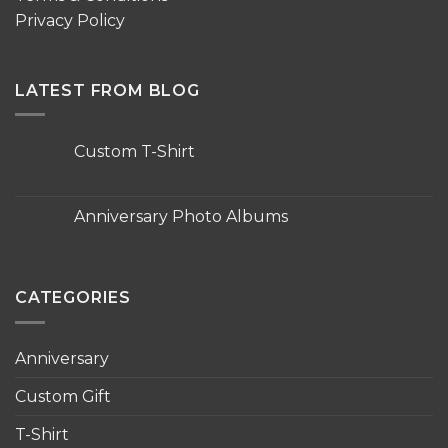
Privacy Policy
LATEST FROM BLOG
Custom T-Shirt
No
Comments
on
Custom
Anniversary Photo Albums
T-
Shirt
No
Comments
on
Anniversary
Photo
CATEGORIES
Albums
Anniversary
Custom Gift
T-Shirt