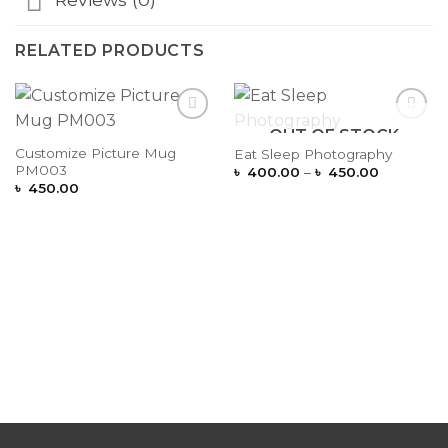
RELATED PRODUCTS
OUT OF STOCK
Add to
Add to
Wishlist
Wishlist
Customize Picture Mug
Eat Sleep Photography
PM003
Price
৳
400.00
–
৳
450.00
range:
৳
450.00
৳ 400.00
through
৳ 450.00