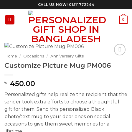
Skip
CALL US NOW! 01511772244
to
content
0
Home
/
Occasions
/
Anniversary Gifts
Add to
Customize Picture Mug PM006
Wishlist
450.00
৳
Personalized gifts help realize the recipient that the
sender took extra efforts to choose a thoughtful
gift for them. Send this personalized Black
photo/text mug to your dear ones on special
occasions to give them sweet memories for a
lifetime.