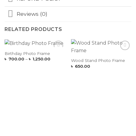
Reviews (0)
RELATED PRODUCTS
Birthday Photo Frame
Add to
Add to
Price
Wishlist
Wishlist
৳
700.00
–
৳
1,250.00
Wood Stand Photo Frame
range:
৳
650.00
৳ 700.00
through
৳ 1,250.00