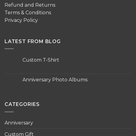
Refund and Returns
Terms & Conditions
Privacy Policy
LATEST FROM BLOG
Custom T-Shirt
No
Comments
on
Custom
Anniversary Photo Albums
T-
Shirt
No
Comments
on
Anniversary
Photo
CATEGORIES
Albums
Anniversary
Custom Gift