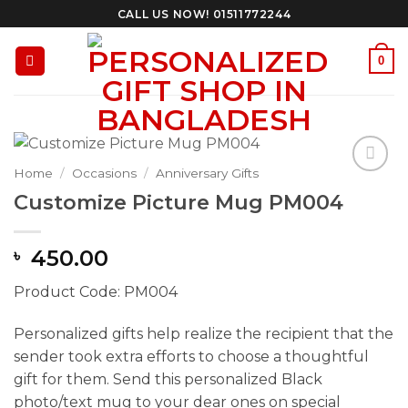
Skip
CALL US NOW! 01511772244
to
content
0
Home
/
Occasions
/
Anniversary Gifts
Add to
Customize Picture Mug PM004
Wishlist
450.00
৳
Product Code: PM004
Personalized gifts help realize the recipient that the
sender took extra efforts to choose a thoughtful
gift for them. Send this personalized Black
photo/text mug to your dear ones on special