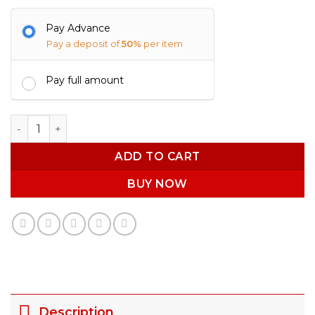
Pay Advance
Pay a deposit of
50%
per item
Pay full amount
Customize Picture Mug PM004 quantity
ADD TO CART
BUY NOW
Description